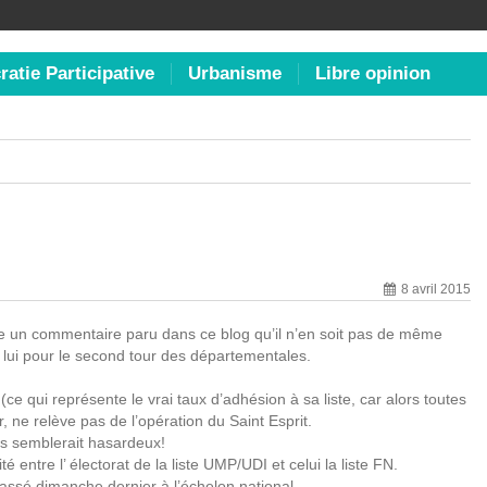
atie Participative
Urbanisme
Libre opinion
8 avril 2015
ire un commentaire paru dans ce blog qu’il n’en soit pas de même
 lui pour le second tour des départementales.
 qui représente le vrai taux d’adhésion à sa liste, car alors toutes
 ne relève pas de l’opération du Saint Esprit.
ins semblerait hasardeux!
é entre l’ électorat de la liste UMP/UDI et celui la liste FN.
 passé dimanche dernier à l’échelon national.