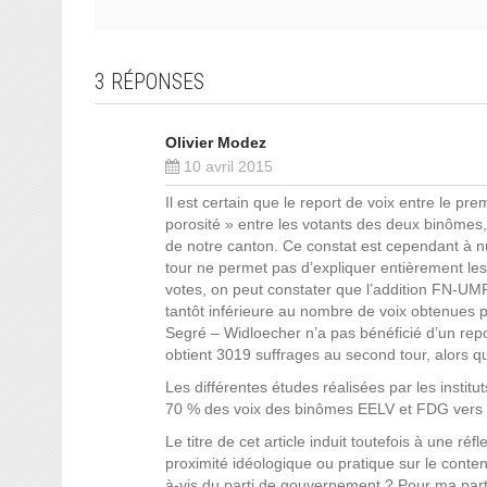
3 RÉPONSES
Olivier Modez
10 avril 2015
Il est certain que le report de voix entre le pr
porosité » entre les votants des deux binômes, 
de notre canton. Ce constat est cependant à n
tour ne permet pas d’expliquer entièrement les
votes, on peut constater que l’addition FN-UMP
tantôt inférieure au nombre de voix obtenues 
Segré – Widloecher n’a pas bénéficié d’un rep
obtient 3019 suffrages au second tour, alors q
Les différentes études réalisées par les institu
70 % des voix des binômes EELV et FDG vers l
Le titre de cet article induit toutefois à une r
proximité idéologique ou pratique sur le cont
à-vis du parti de gouvernement ? Pour ma part,