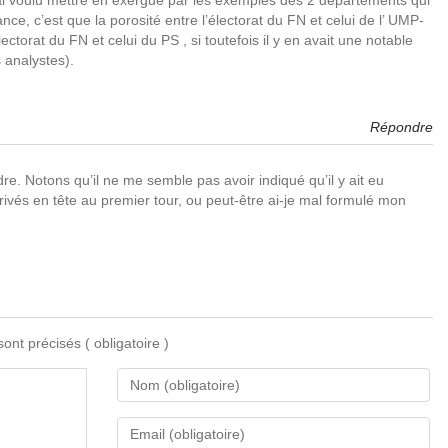
j’ai voulu mettre en exergue par les exemples des 2 départements qui
ce, c’est que la porosité entre l’électorat du FN et celui de l’ UMP-
torat du FN et celui du PS , si toutefois il y en avait une notable
 analystes).
Répondre
re. Notons qu’il ne me semble pas avoir indiqué qu’il y ait eu
rivés en tête au premier tour, ou peut-être ai-je mal formulé mon
 sont précisés
( obligatoire )