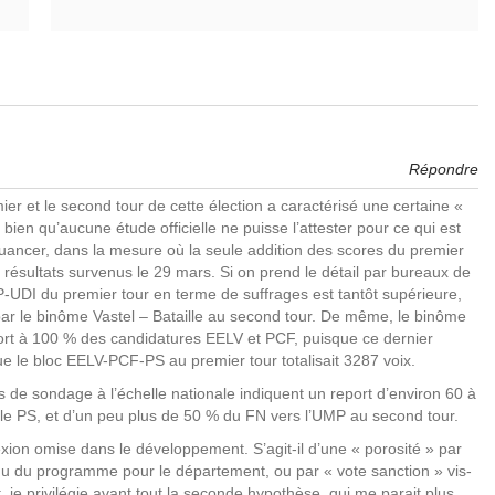
Répondre
emier et le second tour de cette élection a caractérisé une certaine «
bien qu’aucune étude officielle ne puisse l’attester pour ce qui est
uancer, dans la mesure où la seule addition des scores du premier
 résultats survenus le 29 mars. Si on prend le détail par bureaux de
-UDI du premier tour en terme de suffrages est tantôt supérieure,
par le binôme Vastel – Bataille au second tour. De même, le binôme
ort à 100 % des candidatures EELV et PCF, puisque ce dernier
ue le bloc EELV-PCF-PS au premier tour totalisait 3287 voix.
ts de sondage à l’échelle nationale indiquent un report d’environ 60 à
e PS, et d’un peu plus de 50 % du FN vers l’UMP au second tour.
éflexion omise dans le développement. S’agit-il d’une « porosité » par
enu du programme pour le département, ou par « vote sanction » vis-
 je privilégie avant tout la seconde hypothèse, qui me parait plus