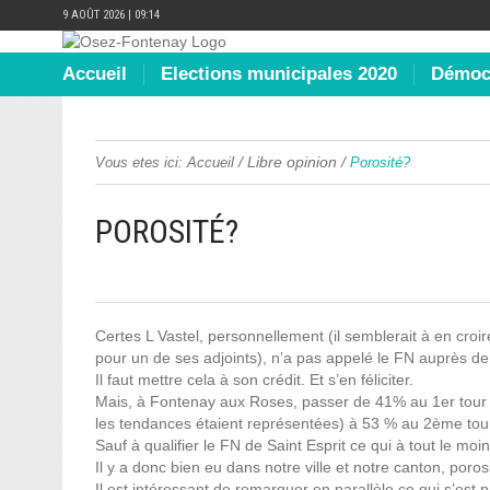
9 AOÛT 2026 | 09:14
Accueil
Elections municipales 2020
Démocr
/
Libre opinion
/
Vous etes ici:
Accueil
Porosité?
POROSITÉ?
Certes L Vastel, personnellement (il semblerait à en cro
pour un de ses adjoints), n’a pas appelé le FN auprès de
Il faut mettre cela à son crédit. Et s’en féliciter.
Mais, à Fontenay aux Roses, passer de 41% au 1er tour (ce
les tendances étaient représentées) à 53 % au 2ème tour,
Sauf à qualifier le FN de Saint Esprit ce qui à tout le mo
Il y a donc bien eu dans notre ville et notre canton, porosit
Il est intéressant de remarquer en parallèle ce qui s’est