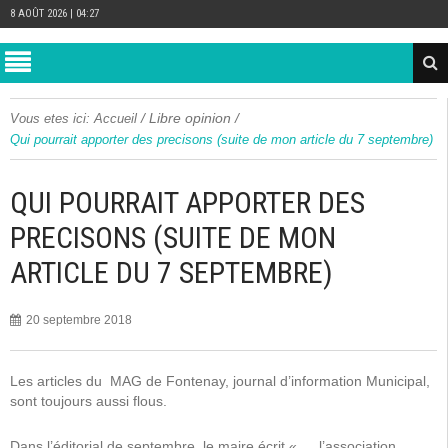
8 AOÛT 2026 | 04:27
/
Libre opinion
/
Vous etes ici:
Accueil
Qui pourrait apporter des precisons (suite de mon article du 7 septembre)
QUI POURRAIT APPORTER DES
PRECISONS (SUITE DE MON
ARTICLE DU 7 SEPTEMBRE)
20 septembre 2018
Les articles du MAG de Fontenay, journal d’information Municipal,
sont toujours aussi flous.
Dans l’éditorial de septembre, le maire écrit « ….l’association