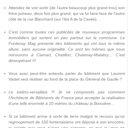
Attendez de voir sortir (de l’autre beaucoup plus grand trou) son
frère jumeau, deux fois plus grand, qui va lui faire face de l’autre
côté de la rue Blanchard (sur l’ilot A de la Cavée)…
C’est comme toutes ces publicités de nouveaux programmes
immobiliers qui sortent un peu partout sur la commune. Le
Fontenay Mag présente des bâtiments qui ont tous la même
allure, sans aucune originalité. Ce sont les mêmes que nous
retrouvons à Clamart, Chatillon, Chatenay-Malabry… C’est
désespérant !!!
Vous avez peut-être entendu parler du bâtiment que Laurent
Vastel veut réaliser au fond de la place du Général de Gaulle ?
Le stalino-versaillais ?! Je ne comprends pas comment
l’Architecte de Bâtiments de France peut accepter la réalisation
d’une telle énormité à 10 mètres du château la Boissière…
Si ce bâtiment arrive à sortir de terre malgré le recours qu’un
regroupement de 150 fontenaisiens ont déposé à son encontre,
je craints que vous n’ayez une syncope, ce que je vous ne