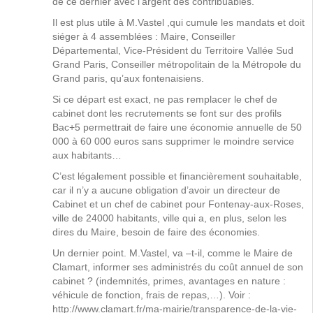
de ce dernier avec l’argent des contribuables.
Il est plus utile à M.Vastel ,qui cumule les mandats et doit
siéger à 4 assemblées : Maire, Conseiller
Départemental, Vice-Président du Territoire Vallée Sud
Grand Paris, Conseiller métropolitain de la Métropole du
Grand paris, qu’aux fontenaisiens.
Si ce départ est exact, ne pas remplacer le chef de
cabinet dont les recrutements se font sur des profils
Bac+5 permettrait de faire une économie annuelle de 50
000 à 60 000 euros sans supprimer le moindre service
aux habitants…
C’est légalement possible et financièrement souhaitable,
car il n’y a aucune obligation d’avoir un directeur de
Cabinet et un chef de cabinet pour Fontenay-aux-Roses,
ville de 24000 habitants, ville qui a, en plus, selon les
dires du Maire, besoin de faire des économies.
Un dernier point. M.Vastel, va –t-il, comme le Maire de
Clamart, informer ses administrés du coût annuel de son
cabinet ? (indemnités, primes, avantages en nature :
véhicule de fonction, frais de repas,…). Voir :
http://www.clamart.fr/ma-mairie/transparence-de-la-vie-