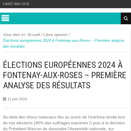
6 AOÛT 2026 | 23:25
/
Libre opinion
/
Vous etes ici:
Accueil
Élections européennes 2024 à Fontenay-aux-Roses – Première analyse
des résultats
ÉLECTIONS EUROPÉENNES 2024 À
FONTENAY-AUX-ROSES – PREMIÈRE
ANALYSE DES RÉSULTATS
11 juin 2024
Au-delà des chocs nationaux liés au score de l’extrême-droite lors
de ces élections (40% des suffrages exprimés !) puis à la décision
du Président Macron de dissoudre l’Assemblé nationale, sur