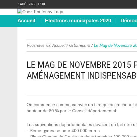
8 AOÛT 2026 | 17:48
Accueil
Elections municipales 2020
Démocr
/
Urbanisme
/
Vous etes ici:
Accueil
Le Mag de Novembre 201
LE MAG DE NOVEMBRE 2015 PA
AMÉNAGEMENT INDISPENSAB
On commence comme ça avec un titre qui accroche « indi
hauteur de 80 % par le Conseil départemental.
Les subventions départementales devaient en fait être util
– 6ème gymnase pour 400 000 euros
– Place Charles de Gaulle en deux tranches 400 000 eur