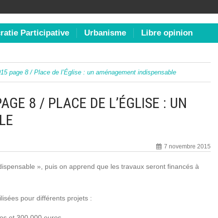
atie Participative
Urbanisme
Libre opinion
5 page 8 / Place de l’Église : un aménagement indispensable
GE 8 / PLACE DE L’ÉGLISE : UN
LE
7 novembre 2015
spensable », puis on apprend que les travaux seront financés à
isées pour différents projets :
os et 300 000 euros