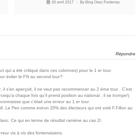
30 avril 2017
By
Blog Osez Fontenay
Répondre
act qui a été critiqué dans ces colonnes) pour le 1 er tour.
our éviter le FN au second tour?
ur, il s’en aperçoit, il ne veut pas recommencer au 2 ème tour . C’est
equ’a chaque fois qu’il prend position au national , il se trompe!).
reconnaisse que c’était une erreur au 1 er tour.
er M. Le Pen comme eviron 20% des électeurs qui ont voté F.Fillon au
r blanc. Ce qui en terme de résultat ramène au cas 2/.
rreur vis à vis des fontenaisiens.