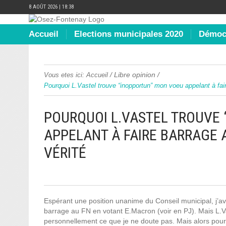
8 AOÛT 2026 | 18:38
Accueil
Elections municipales 2020
Démocr
/
Libre opinion
/
Vous etes ici:
Accueil
Pourquoi L.Vastel trouve “inopportun” mon voeu appelant à fair
POURQUOI L.VASTEL TROUVE
APPELANT À FAIRE BARRAGE A
VÉRITÉ
Espérant une position unanime du Conseil municipal, j’a
barrage au FN en votant E.Macron (voir en PJ). Mais L.Vas
personnellement ce que je ne doute pas. Mais alors pour