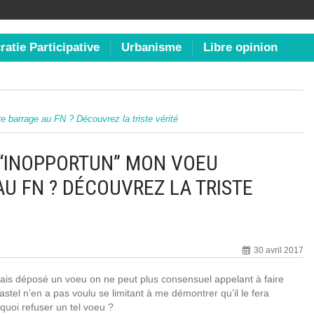
atie Participative
Urbanisme
Libre opinion
e barrage au FN ? Découvrez la triste vérité
 “INOPPORTUN” MON VOEU
U FN ? DÉCOUVREZ LA TRISTE
30 avril 2017
vais déposé un voeu on ne peut plus consensuel appelant à faire
tel n’en a pas voulu se limitant à me démontrer qu’il le fera
quoi refuser un tel voeu ?