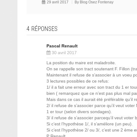
29 avril 2017
By
Blog Osez Fontenay
4 RÉPONSES
Pascal Renault
30 avril 2017
La position du maire est maladroite.
On se rappelle son tract soutenant F. Fillon (tr
Maintenant il refuse de s’associer à un voeu p
3 lectures possibles de ce refus:
1/ il a fait une erreur avec son tract du 1 er to
bien ( remarquez que ce n’est pas plus mal parc
Mais dans ce cas il aurait été préférable qu’il 
2/ il refuse de s’associer parce qu’il veut vot
1 er tour (selon divers sondages).
3/ il refuse de s’associer parcequ’il veut vote
Si c’est l’hypothèse 1/, il s’améliore (un peu).
Si c’est l’hypothèse 2/ ou 3/, c’est une 2 ème e
P Renault