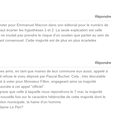
Répondre
 voter pour Emmanuel Macron dans son éditorial pour le numéro de
ut écarter les hypothèses 1 et 2. La seule explication est celle
ne voulait pas prendre le risque d’un soutien que partiel au sein de
t consensuel. Cette majorité est de plus en plus écartelée
Répondre
e ses amis, en tant que maires de leur commune eux aussi, appelé à
’il refuse le voeu déposé par Pascal Buchet. Cela , très discutable
lé à voter pour Monsieur Fillon, engageant ainsi sa majorité
sociée à cet appel “officiel”.
ave que celle à laquelle nous répondrons le 7 mai, la majorité
 nouvelle fois sur le caractère hétéroclite de cette majorité dont le
ection municipale, la haine d’un homme.
Madame Le Pen?