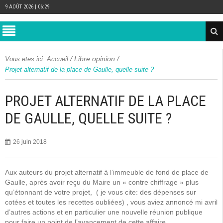
9 AOÛT 2026 | 06:29
/
Libre opinion
/
Vous etes ici:
Accueil
Projet alternatif de la place de Gaulle, quelle suite ?
PROJET ALTERNATIF DE LA PLACE
DE GAULLE, QUELLE SUITE ?
26 juin 2018
Aux auteurs du projet alternatif à l’immeuble de fond de place de
Gaulle, après avoir reçu du Maire un « contre chiffrage » plus
qu’étonnant de votre projet, ( je vous cite: des dépenses sur
cotées et toutes les recettes oubliées) , vous aviez annoncé mi avril
d’autres actions et en particulier une nouvelle réunion publique
pour faire un point de l’avancement de cette affaire.