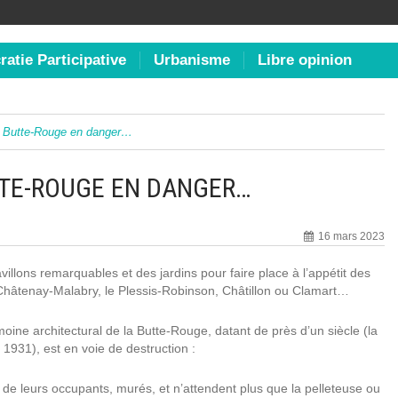
atie Participative
Urbanisme
Libre opinion
a Butte-Rouge en danger…
TTE-ROUGE EN DANGER…
16 mars 2023
illons remarquables et des jardins pour faire place à l’appétit des
 Châtenay-Malabry, le Plessis-Robinson, Châtillon ou Clamart…
moine architectural de la Butte-Rouge, datant de près d’un siècle (la
 1931), est en voie de destruction :
 de leurs occupants, murés, et n’attendent plus que la pelleteuse ou