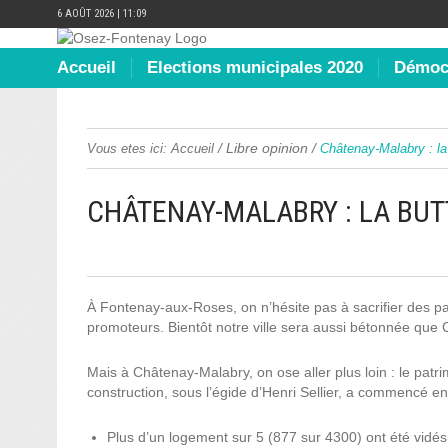
6 AOÛT 2026 | 11:09
Accueil
Elections municipales 2020
Démocr
/
Libre opinion
/
Vous etes ici:
Accueil
Châtenay-Malabry : l
CHÂTENAY-MALABRY : LA BU
À Fontenay-aux-Roses, on n’hésite pas à sacrifier des pav
promoteurs. Bientôt notre ville sera aussi bétonnée que
Mais à Châtenay-Malabry, on ose aller plus loin : le patri
construction, sous l’égide d’Henri Sellier, a commencé en
Plus d’un logement sur 5 (877 sur 4300) ont été vidés