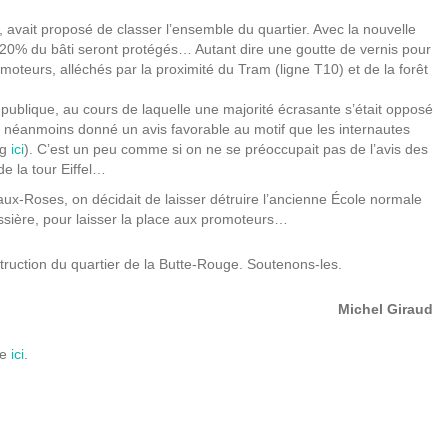
avait proposé de classer l’ensemble du quartier. Avec la nouvelle
à 20% du bâti seront protégés… Autant dire une goutte de vernis pour
moteurs, alléchés par la proximité du Tram (ligne T10) et de la forêt
 publique, au cours de laquelle une majorité écrasante s’était opposé
it néanmoins donné un avis favorable au motif que les internautes
og
ici
). C’est un peu comme si on ne se préoccupait pas de l’avis des
de la tour Eiffel…
ux-Roses, on décidait de laisser détruire l’ancienne École normale
ssière, pour laisser la place aux promoteurs…
truction du quartier de la Butte-Rouge. Soutenons-les.
Michel Giraud
re
ici
.