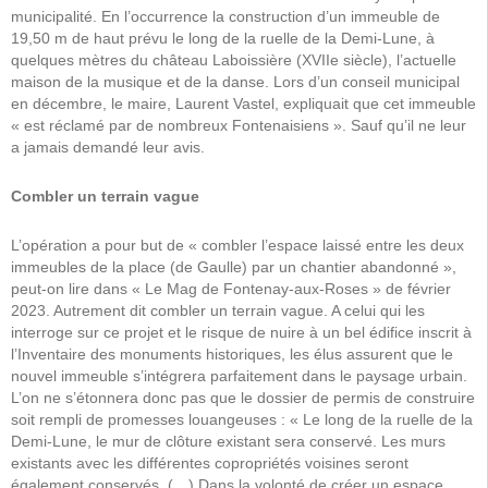
municipalité. En l’occurrence la construction d’un immeuble de
19,50 m de haut prévu le long de la ruelle de la Demi-Lune, à
quelques mètres du château Laboissière (XVIIe siècle), l’actuelle
maison de la musique et de la danse. Lors d’un conseil municipal
en décembre, le maire, Laurent Vastel, expliquait que cet immeuble
« est réclamé par de nombreux Fontenaisiens ». Sauf qu’il ne leur
a jamais demandé leur avis.
Combler un terrain vague
L’opération a pour but de « combler l’espace laissé entre les deux
immeubles de la place (de Gaulle) par un chantier abandonné »,
peut-on lire dans « Le Mag de Fontenay-aux-Roses » de février
2023. Autrement dit combler un terrain vague. A celui qui les
interroge sur ce projet et le risque de nuire à un bel édifice inscrit à
l’Inventaire des monuments historiques, les élus assurent que le
nouvel immeuble s’intégrera parfaitement dans le paysage urbain.
L’on ne s’étonnera donc pas que le dossier de permis de construire
soit rempli de promesses louangeuses : « Le long de la ruelle de la
Demi-Lune, le mur de clôture existant sera conservé. Les murs
existants avec les différentes copropriétés voisines seront
également conservés. (…) Dans la volonté de créer un espace