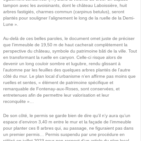
tampon avec les avoisinants, dont le château Laboissière, huit
arbres fastigiés, charmes commun (carpinus betulus), seront
plantés pour souligner l’alignement le long de la ruelle de la Demi-
Lune ».
Au-delà de ces belles paroles, le document omet juste de préciser
que l’immeuble de 19,50 m de haut cacherait complètement la
perspective du château, symbole du patrimoine bâti de la ville. Tout
en transformant la ruelle en canyon. Celle-ci risque alors de
devenir un long couloir sombre et lugubre, rendu glissant à
l’automne par les feuilles des quelques arbres plantés de l’autre
côté du mur. Le plan local d’urbanisme n’en affirme pas moins que
ruelles et sentes, « élément de patrimoine spécifique et
remarquable de Fontenay-aux-Roses, sont conservées, et
entretenues afin de permettre leur valorisation et leur
reconquête »…
De son côté, le permis se garde bien de dire qu’il n’y aura qu’un
espace d’environ 3,40 m entre le mur et la façade de l’immeuble
pour planter ces 8 arbres qui, au passage, ne figuraient pas dans
un premier permis… Permis suspendu par une procédure en
référé en juillet 2023 pour non-respect d’un article du plan local