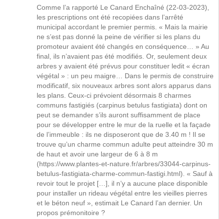
Comme l’a rapporté Le Canard Enchaîné (22-03-2023),
les prescriptions ont été recopiées dans l’arrêté
municipal accordant le premier permis. « Mais la mairie
ne s’est pas donné la peine de vérifier si les plans du
promoteur avaient été changés en conséquence… » Au
final, ils n’avaient pas été modifiés. Or, seulement deux
arbres y avaient été prévus pour constituer ledit « écran
végétal » : un peu maigre… Dans le permis de construire
modificatif, six nouveaux arbres sont alors apparus dans
les plans. Ceux-ci prévoient désormais 8 charmes
communs fastigiés (carpinus betulus fastigiata) dont on
peut se demander s’ils auront suffisamment de place
pour se développer entre le mur de la ruelle et la façade
de l’immeuble : ils ne disposeront que de 3.40 m ! Il se
trouve qu’un charme commun adulte peut atteindre 30 m
de haut et avoir une largeur de 6 à 8 m
(
https://www.plantes-et-nature.fr/arbres/33044-carpinus-
betulus-fastigiata-charme-commun-fastigi.html
). « Sauf à
revoir tout le projet […], il n’y a aucune place disponible
pour installer un rideau végétal entre les vieilles pierres
et le béton neuf », estimait Le Canard l’an dernier. Un
propos prémonitoire ?